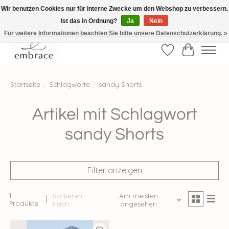
Wir benutzen Cookies nur für interne Zwecke um den Webshop zu verbessern.
Ist das in Ordnung?
Ja
Nein
√ Versandkostenfrei ab € 40-, √ Made with Love and Happiness √Exklusiv und
nur hier im Onlineshop √high-quality & long-lasting fashion
Für weitere Informationen beachten Sie bitte unsere Datenschutzerklärung. »
Wunschzettel
Ihr Waren
Startseite
/
Schlagworte
/
sandy Shorts
Artikel mit Schlagwort
sandy Shorts
Filter anzeigen
1
Sortieren
Am meisten
Produkte
nach
angesehen