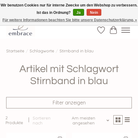
Wir benutzen Cookies nur für interne Zwecke um den Webshop zu verbessern.
Ist das in Ordnung?
Ja
Nein
√ Versandkostenfrei ab € 40-, √ Made with Love and Happiness √Exklusiv und
nur hier im Onlineshop √high-quality & long-lasting fashion
Für weitere Informationen beachten Sie bitte unsere Datenschutzerklärung. »
Wunschzettel
Ihr Waren
Startseite
/
Schlagworte
/
Stirnband in blau
Artikel mit Schlagwort
Stirnband in blau
Filter anzeigen
2
Sortieren
Am meisten
Produkte
nach
angesehen