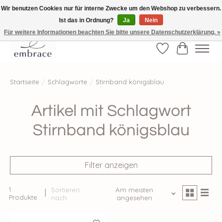
Wir benutzen Cookies nur für interne Zwecke um den Webshop zu verbessern.
Ist das in Ordnung?
Ja
Nein
√ Versandkostenfrei ab € 40-, √ Made with Love and Happiness √Exklusiv und
nur hier im Onlineshop √high-quality & long-lasting fashion
Für weitere Informationen beachten Sie bitte unsere Datenschutzerklärung. »
Wunschzettel
Ihr Waren
Startseite
/
Schlagworte
/
Stirnband königsblau
Artikel mit Schlagwort
Stirnband königsblau
Filter anzeigen
1
Sortieren
Am meisten
Produkte
nach
angesehen