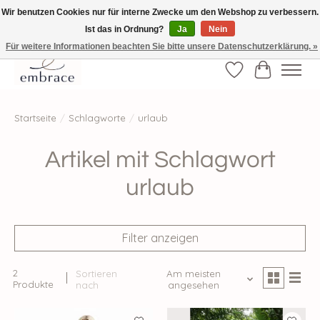
Wir benutzen Cookies nur für interne Zwecke um den Webshop zu verbessern.
Ist das in Ordnung?
Ja
Nein
√ Versandkostenfrei ab € 40-, √ Made with Love and Happiness √Exklusiv und
nur hier im Onlineshop √high-quality & long-lasting fashion
Für weitere Informationen beachten Sie bitte unsere Datenschutzerklärung. »
Wunschzettel
Ihr Waren
Startseite
/
Schlagworte
/
urlaub
Artikel mit Schlagwort
urlaub
Filter anzeigen
2
Sortieren
Am meisten
Produkte
nach
angesehen