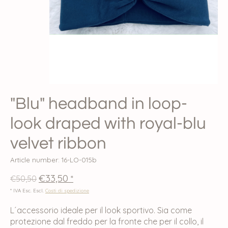
"Blu" headband in loop-
look draped with royal-blu
velvet ribbon
Article number: 16-LO-015b
€33,50
€50,50
*
* IVA Esc. Escl.
Costi di spedizione
L´accessorio ideale per il look sportivo. Sia come
protezione dal freddo per la fronte che per il collo, il