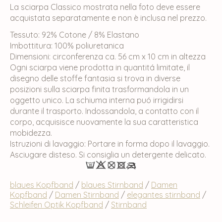
La sciarpa Classico mostrata nella foto deve essere
acquistata separatamente e non è inclusa nel prezzo.
Tessuto: 92% Cotone / 8% Elastano
Imbottitura: 100% poliuretanica
Dimensioni: circonferenza ca. 56 cm x 10 cm in altezza
Ogni sciarpa viene prodotta in quantitá limitate, il
disegno delle stoffe fantasia si trova in diverse
posizioni sulla sciarpa finita trasformandola in un
oggetto unico. La schiuma interna puó irrigidirsi
durante il trasporto. Indossandola, a contatto con il
corpo, acquisisce nuovamente la sua caratteristica
mobidezza.
Istruzioni di lavaggio: Portare in forma dopo il lavaggio.
Asciugare disteso. Si consiglia un detergente delicato.
blaues Kopfband
/
blaues Stirnband
/
Damen
Kopfband
/
Damen Stirnband
/
elegantes stirnband
/
Schleifen Optik Kopfband
/
Stirnband