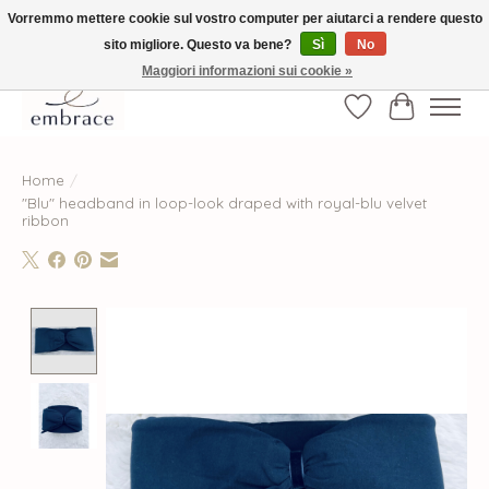
Vorremmo mettere cookie sul vostro computer per aiutarci a rendere questo
sito migliore. Questo va bene?
Sì
No
√ Versandkostenfrei ab € 40-, √ Made with Love and Happiness √Exklusiv und
nur hier im Onlineshop √high-quality & long-lasting fashion
Maggiori informazioni sui cookie »
Lista dei desider
Carrello
Home
/
"Blu" headband in loop-look draped with royal-blu velvet
ribbon
Product image slideshow Items