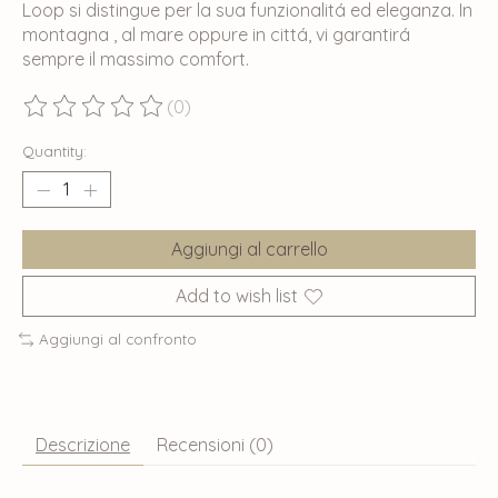
Loop si distingue per la sua funzionalitá ed eleganza. In
montagna , al mare oppure in cittá, vi garantirá
sempre il massimo comfort.
(0)
The rating of this product is
0
out of 5
Quantity:
Aggiungi al carrello
Add to wish list
Aggiungi al confronto
Descrizione
Recensioni (0)