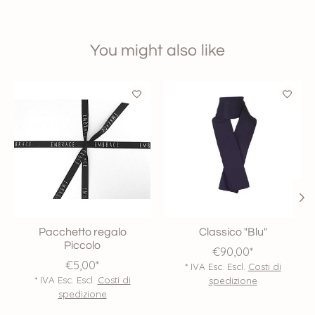
You might also like
Product carousel items
Pacchetto regalo
Classico "Blu"
Piccolo
€90,00*
€5,00*
* IVA Esc. Escl.
Costi di
* IVA Esc. Escl.
Costi di
spedizione
spedizione