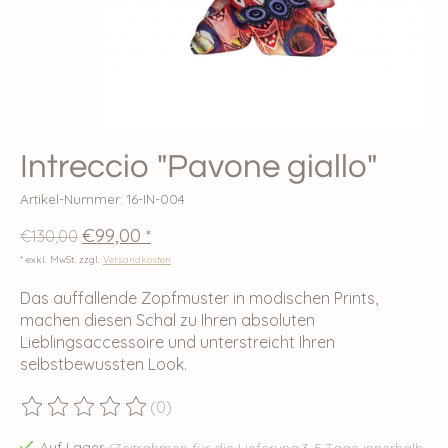
Intreccio "Pavone giallo"
Artikel-Nummer: 16-IN-004
€99,00
€130,00
*
* exkl. MwSt. zzgl.
Versandkosten
Das auffallende Zopfmuster in modischen Prints,
machen diesen Schal zu Ihren absoluten
Lieblingsaccessoire und unterstreicht Ihren
selbstbewussten Look.
(0)
Die Bewertung dieses Produkts ist
0
von 5
Auf Lager
(Zeitrahmen für die Lieferung:3-5 Tage innerhalb