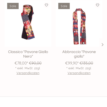
Produkt-Karussell-Artikel
Sale
Sale
Classico "Pavone Giallo
Abbraccio "Pavone
Nero"
giallo"
€78,00*
€90,00
€99,90*
€135,00
* exkl. MwSt. zzgl.
* exkl. MwSt. zzgl.
Versandkosten
Versandkosten