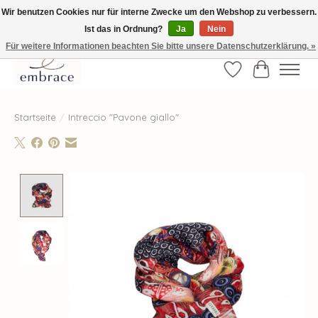
Wir benutzen Cookies nur für interne Zwecke um den Webshop zu verbessern.
Ist das in Ordnung?
Ja
Nein
√ Versandkostenfrei ab € 40-, √ Made with Love and Happiness √Exklusiv und
nur hier im Onlineshop √high-quality & long-lasting fashion
Für weitere Informationen beachten Sie bitte unsere Datenschutzerklärung. »
Wunschzettel
Ihr Waren
Startseite
/
Intreccio "Pavone giallo"
Product image slideshow Items